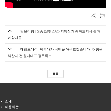
딥브리핑 | 집중조명! 2026 지방선거 충북도지사 출마
예상자들
태희초대석 | 박찬대가 국민을 아우르겠습니다 | 허창원
박찬대 전 원내대표 정무특보
목록
소개
이용약관