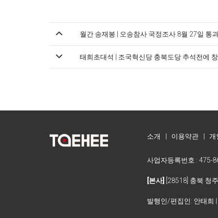
월간 송재봉 | 오송참사 국정조사 8월 27일 
태희초대석 | 조국혁신당 충북도당 추석전에 창
소개
|
이용약관
|
개
사업자등록번호 : 475-86
[본사]
[28518] 충북 청
발행인/편집인: 안태희 