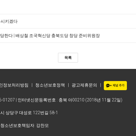
통과시키겠다
당한다 | 배상철 조국혁신당 충북도당 창당 준비위원장
목록
인정보처리방침
|
청소년보호정책
|
광고제휴문의
|
-01207 | 인터넷신문등록번호 : 충북 아00210 (2018년 11월 22일)
주시 상당구 대성로 122번길 58-1
| 청소년보호책임자: 강찬모