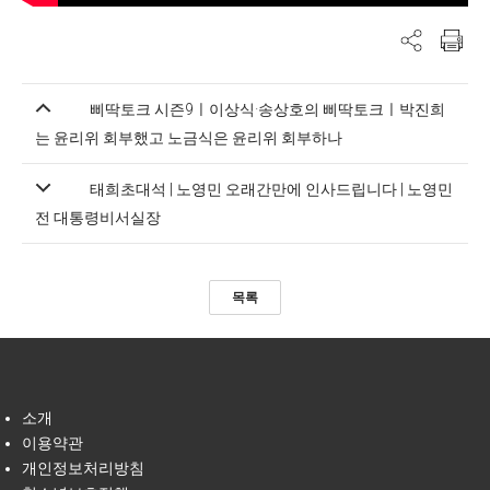
삐딱토크 시즌9ㅣ이상식·송상호의 삐딱토크ㅣ박진희
는 윤리위 회부했고 노금식은 윤리위 회부하나
태희초대석 | 노영민 오래간만에 인사드립니다 | 노영민
전 대통령비서실장
목록
소개
이용약관
개인정보처리방침