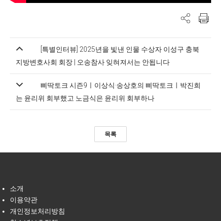
[특별인터뷰] 2025년을 빛낸 인물 수상자 이성구 충북
지방변호사회 회장 | 오송참사 잊혀져서는 안됩니다
삐딱토크 시즌9ㅣ이상식·송상호의 삐딱토크ㅣ박진희
는 윤리위 회부했고 노금식은 윤리위 회부하나
목록
소개
이용약관
개인정보처리방침