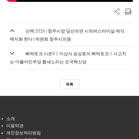
선택 2026 | 청주시장 당선되면 시외버스터미널 매각
백지화 한다 | 박완희 청주시의원
삐딱토크 시즌9ㅣ이상식·송상호의 삐딱토크ㅣ사고치
는 더불어민주당 틈새노리는 조국혁신당
목록
소개
이용약관
개인정보처리방침