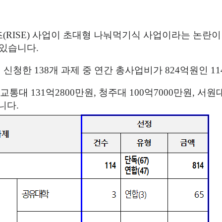
즈
(RISE)
사업이 초대형 나눠먹기식 사업이라는 논란이 
 있습니다
.
이 신청한
138
개 과제 중 연간 총사업비가
824
억원인
11
국교통대
131
억
2800
만원
,
청주대
100
억
7000
만원
,
서원
니다
.