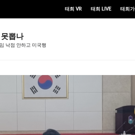
태희 VR
태희 LIVE
태희가
 못뽑나
임 낙점 안하고 미국행