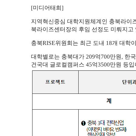
[
미디어태희
]
지역혁신중심 대학지원체계인 충북라이
북라이즈센터장의 후임 선정도 미뤄지고
충북
RISE
위원회는 최근 도내
18
개 대학
대학별로는 충북대가
209
억
700
만원
,
한
건국대 글로컬캠퍼스
45
억
3500
만원 등입