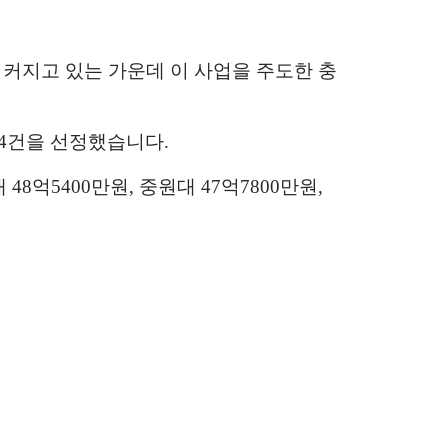
커지고 있는 가운데 이 사업을 주도한 충
4
건을 선정했습니다
.
대
48
억
5400
만원
,
중원대
47
억
7800
만원
,