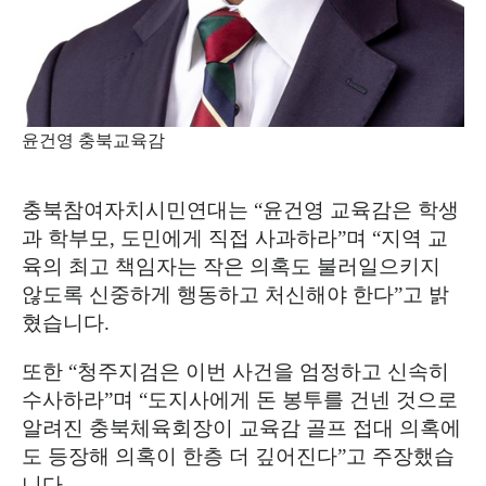
윤건영 충북교육감
충북참여자치시민연대는
“
윤건영 교육감은 학생
과 학부모
,
도민에게 직접 사과하라
”
며
“
지역 교
육의 최고 책임자는 작은 의혹도 불러일으키지
않도록 신중하게 행동하고 처신해야 한다
”
고 밝
혔습니다
.
또한
“
청주지검은 이번 사건을 엄정하고 신속히
수사하라
”
며
“
도지사에게 돈 봉투를 건넨 것으로
알려진 충북체육회장이 교육감 골프 접대 의혹에
도 등장해 의혹이 한층 더 깊어진다
”
고 주장했습
니다
.