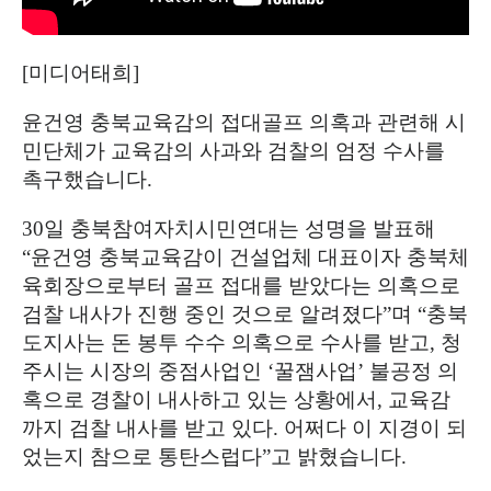
[
미디어태희
]
윤건영 충북교육감의 접대골프 의혹과 관련해 시
민단체가 교육감의 사과와 검찰의 엄정 수사를
촉구했습니다
.
30
일 충북참여자치시민연대는 성명을 발표해
“
윤건영 충북교육감이 건설업체 대표이자 충북체
육회장으로부터 골프 접대를 받았다는 의혹으로
검찰 내사가 진행 중인 것으로 알려졌다
”
며
“
충북
도지사는 돈 봉투 수수 의혹으로 수사를 받고
,
청
주시는 시장의 중점사업인
‘
꿀잼사업
’
불공정 의
혹으로 경찰이 내사하고 있는 상황에서
,
교육감
까지 검찰 내사를 받고 있다
.
어쩌다 이 지경이 되
었는지 참으로 통탄스럽다
”
고 밝혔습니다
.