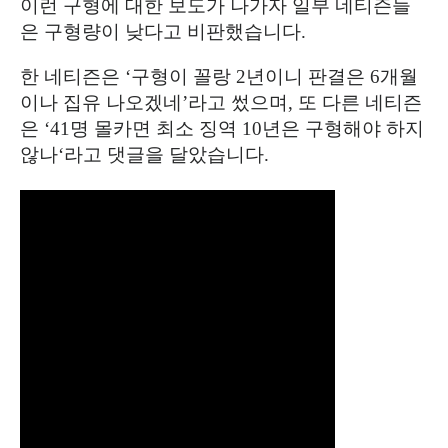
이런 구형에 대한 보도가 나가자 일부 네티즌들
은 구형량이 낮다고 비판했습니다
.
한 네티즌은
‘
구형이 꼴랑
2
년이니 판결은
6
개월
이나 집유 나오겠네
’
라고 썼으며
,
또 다른 네티즌
은
‘41
명 몰카면 최소 징역
10
년은 구형해야 하지
않나
‘
라고 댓글을 달았습니다
.