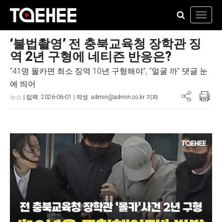
Toggl
navig
‘불법촬영’ 전 충북교육청 장학관 징
역 2년 구형에 네티즌 반응은?
“41명 몰카면 최소 징역 10년 구형해야”, “얼굴 까” 댓글 눈
에 띄어
뉴스
| 입력: 2026-06-01 | 작성: admin@admin.co.kr 기자