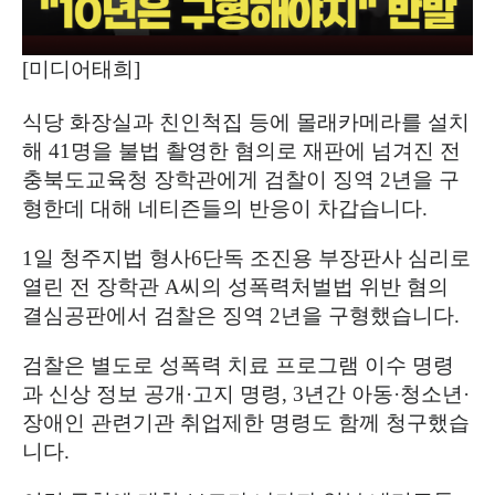
[
미디어태희
]
식당 화장실과 친인척집 등에 몰래카메라를 설치
해
41
명을 불법 촬영한 혐의로 재판에 넘겨진 전
충북도교육청 장학관에게 검찰이 징역
2
년을 구
형한데 대해 네티즌들의 반응이 차갑습니다
.
1
일 청주지법 형사
6
단독 조진용 부장판사 심리로
열린 전 장학관
A
씨의 성폭력처벌법 위반 혐의
결심공판에서 검찰은 징역
2
년을 구형했습니다
.
검찰은 별도로 성폭력 치료 프로그램 이수 명령
과 신상 정보 공개
·
고지 명령
, 3
년간 아동
·
청소년
·
장애인 관련기관 취업제한 명령도 함께 청구했습
니다
.