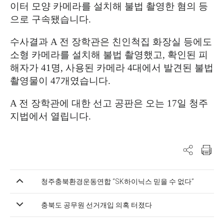
이터 모양 카메라를 설치해 불법 촬영한 혐의 등
으로 구속됐습니다
.
수사결과
A
전 장학관은 친인척집 화장실 등에도
소형 카메라를 설치해 불법 촬영했고
,
확인된 피
해자가
41
명
,
사용된 카메라
4
대에서 발견된 불법
촬영물이
47
개였습니다
.
A
전 장학관에 대한 선고 공판은 오는
17
일 청주
지법에서 열립니다
.
청주충북환경운동연합 “SK하이닉스 믿을 수 없다”
충북도 공무원 선거개입 의혹 터졌다