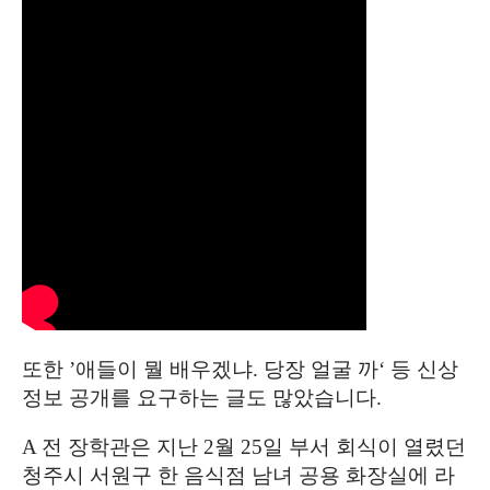
또한
’
애들이 뭘 배우겠냐
.
당장 얼굴 까
‘
등 신상
정보 공개를 요구하는 글도 많았습니다
.
A
전 장학관은 지난
2
월
25
일 부서 회식이 열렸던
청주시 서원구 한 음식점 남녀 공용 화장실에 라