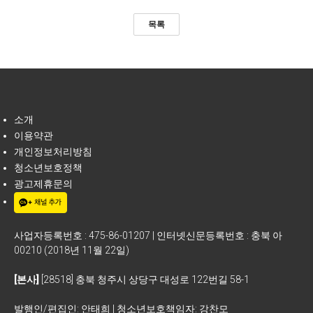
목록
소개
이용약관
개인정보처리방침
청소년보호정책
광고제휴문의
사업자등록번호 : 475-86-01207 | 인터넷신문등록번호 : 충북 아
00210 (2018년 11월 22일)
[본사]
[28518] 충북 청주시 상당구 대성로 122번길 58-1
발행인/편집인: 안태희 | 청소년보호책임자: 강찬모