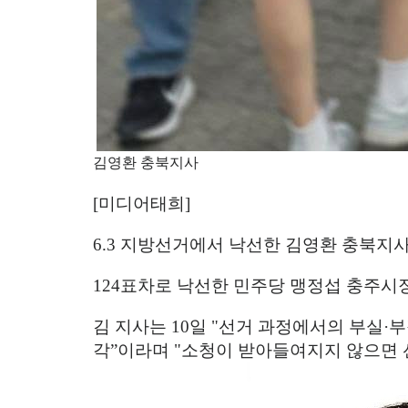
김영환 충북지사
[
미디어태희
]
6.3
지방선거에서 낙선한 김영환 충북지
124
표차로 낙선한 민주당 맹정섭 충주시
김 지사는
10
일
"
선거 과정에서의 부실
·
부
각
”
이라며
"
소청이 받아들여지지 않으면 