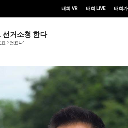
태희 VR
태희 LIVE
태희가
도 선거소청 한다
효표 2천표나”