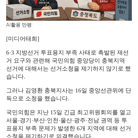
AI활용 만평.
[
미디어태희
]
6·3
지방선거 투표용지 부족 사태로 촉발된 재선
거 요구와 관련해 국민의힘 중앙당이 충북지역
선거에 대해서는 선거소청을 제기하지 않기로 했
습니다
.
그러나 김영환 충북지사는 16일 중앙선관위에 단
독으로 소청을 했습니다.
국민의힘은 지난
15
일 긴급 최고위원회의를 열고
서울
·
경기
·
부산
·
인천
·
울산
·
광주
·
전남 권역 등 투
표용지 부족 문제가 발생한
6
개 지역에 대해 선거
소청을 제기하기로 의결했습니다
.