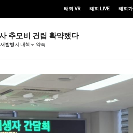
태희 VR
태희 LIVE
태희가
사 추모비 건립 확약했다
 재발방지 대책도 약속