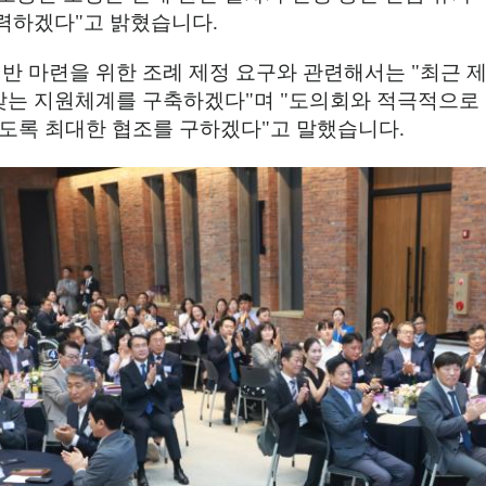
노력하겠다
"
고 밝혔습니다
.
기반 마련을 위한 조례 제정 요구와 관련해서는
"
최근 
 맞는 지원체계를 구축하겠다
"
며
"
도의회와 적극적으로 
 있도록 최대한 협조를 구하겠다
"
고 말했습니다
.