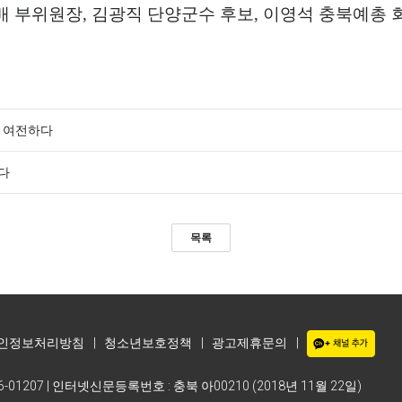
배 부위원장
,
김광직 단양군수 후보
,
이영석 충북예총 
란 여전하다
다
목록
인정보처리방침
|
청소년보호정책
|
광고제휴문의
|
-01207 | 인터넷신문등록번호 : 충북 아00210 (2018년 11월 22일)