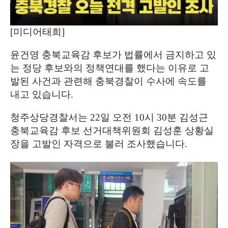
[
미디어태희
]
윤건영 충북교육감 후보가 법률에서 금지하고 있
는 정당 후보와의 정책연대를 했다는 이유로 고
발된 사건과 관련해 충북경찰이 수사에 속도를
내고 있습니다
.
청주상당경찰서는
22
일 오전
10
시
30
분 김성근
충북교육감 후보 선거대책위원회 김성훈 상황실
장을 고발인 자격으로 불러 조사했습니다
.