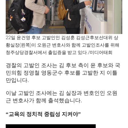
22일 윤건영 후보 고발인인 김성훈 김성근후보선대위 상
황실장(왼쪽)이 오원근 변호사와 함께 고발인조사를 위해
청주상당경찰서에서 출입증을 받고 있다./미디어태희
경찰의 고발인 조사는 김 후보 측이 윤 후보와 국
민의힘 정영철 영동군수 후보를 고발한 지 이틀
만입니다
.
이날 고발인 조사에는 김 실장과 변호인인 오원
근 변호사가 함께 출석했습니다
.
“
교육의 정치적 중립성 지켜야
”