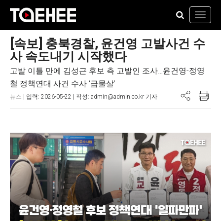
Toggl
navig
[속보] 충북경찰, 윤건영 고발사건 수
사 속도내기 시작했다
고발 이틀 만에 김성근 후보 측 고발인 조사…윤건영-정영
철 정책연대 사건 수사 ‘급물살’
뉴스
| 입력: 2026-05-22 | 작성: admin@admin.co.kr 기자