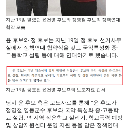
지난 19일 열렸던 윤건영 후보와 정영철 후보의 정책연대
협약 모습.
윤 후보와 정 후보는 지난
19
일 정 후보 선거사무
실에서 정책연대 협약식을 갖고 국악특성화 중
·
고등학교 설립 등에 대해 연대하기로 했습니다
.
지난 19일 공표된 윤건영 후보측의 보도자료 캡쳐.
당시 윤 후보 측은 보도자료를 통해
“
윤 후보가
정영철 영동군수 후보와 국악 특성화 중
·
고등학
교 설립
,
면 지역 작은학교 살리기
,
학교폭력 예방
및 상담지원센터 운영 지원 등을 담은 정책연대