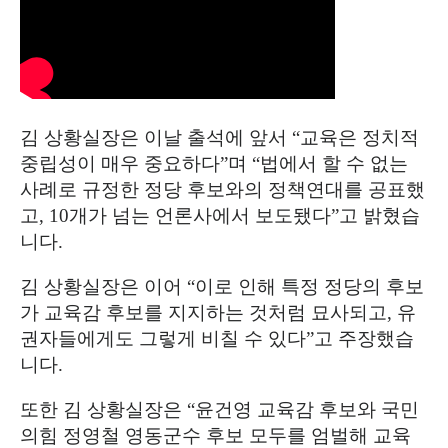
김 상황실장은 이날 출석에 앞서
“
교육은 정치적
중립성이 매우 중요하다
”
며
“
법에서 할 수 없는
사례로 규정한 정당 후보와의 정책연대를 공표했
고
, 10
개가 넘는 언론사에서 보도됐다
”
고 밝혔습
니다
.
김 상황실장은 이어
“
이로 인해 특정 정당의 후보
가 교육감 후보를 지지하는 것처럼 묘사되고
,
유
권자들에게도 그렇게 비칠 수 있다
”
고 주장했습
니다
.
또한 김 상황실장은
“
윤건영 교육감 후보와 국민
의힘 정영철 영동군수 후보 모두를 엄벌해 교육