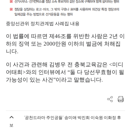
중앙선관위 정치관계법 사례집 내용
이 법률에 따르면 제
46
조를 위반한 사람은
2
년 이
하의 징역 또는
2000
만원 이하의 벌금에 처해집
니다
.
이 사건과 관련해 김병우 전 충북교육감은
<
미디
어태희
>
와의 인터뷰에서
“
둘 다 당선무효형이 될
가능성이 있는 사건
”
이라고 말했습니다
.
‘공천드라마 주인공들’ 송미애·박진희·이숙원·이화정 후
보