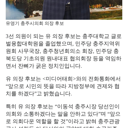
유영기 충주시의회 의장 후보
3
선 의원이 되는 유 의장 후보는 충주대학교 글로
벌융합대학원을 졸업했으며
,
민주당 충주지역위
원회 사무국장
,
충주청년회의소 회장
,
민주당 충
북도당 기초의원 원내대표 협의회장 등을 역임하
면서 잔뼈가 굵은 정치인입니다
.
유 의장 후보는
<
미디어태희
>
와의 전화통화에서
“
앞으로 시민의 뜻을 따라 지방정부에 견제와 협
치를 하겠다
”
고 밝혔습니다
.
특히 유 의장 후보는
“
이동석 충주시장 당선인이
의회와 소통하겠다는 말을 안하고 있다
”
며
“
앞으
로 의회다운 역할을 할 것
”
이라고 밝혀 충주관광