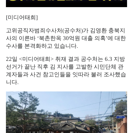
[
미디어태희
]
고위공직자범죄수사처
(
공수처
)
가 김영환 충북지
사의 이른바
‘
북촌한옥
30
억원 대출 의혹
’
에 대한
수사를 본격화하고 있습니다
.
22
일
<
미디어태희
>
취재 결과 공수처는
6.3
지방
선거가 끝난 직후 김 지사를 고발한 시민단체 관
계자들과 사건 참고인들을 잇따라 불러 조사했습
니다
.