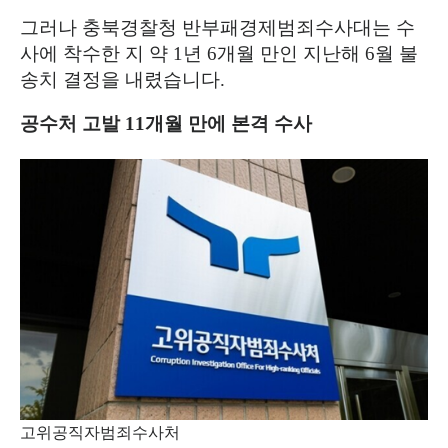
그러나 충북경찰청 반부패경제범죄수사대는 수
사에 착수한 지 약
1
년
6
개월 만인 지난해
6
월 불
송치 결정을 내렸습니다
.
공수처 고발
11
개월 만에 본격 수사
고위공직자범죄수사처