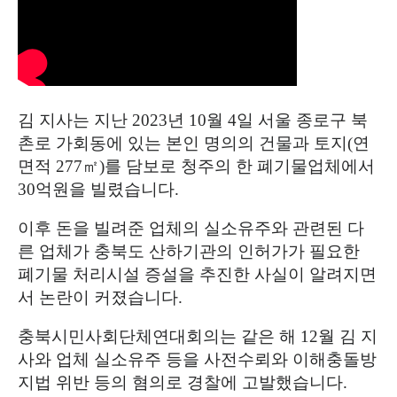
김 지사는 지난
2023
년
10
월
4
일 서울 종로구 북
촌로 가회동에 있는 본인 명의의 건물과 토지
(
연
면적
277
㎡
)
를 담보로 청주의 한 폐기물업체에서
30
억원을 빌렸습니다
.
이후 돈을 빌려준 업체의 실소유주와 관련된 다
른 업체가 충북도 산하기관의 인허가가 필요한
폐기물 처리시설 증설을 추진한 사실이 알려지면
서 논란이 커졌습니다
.
충북시민사회단체연대회의는 같은 해
12
월 김 지
사와 업체 실소유주 등을 사전수뢰와 이해충돌방
지법 위반 등의 혐의로 경찰에 고발했습니다
.