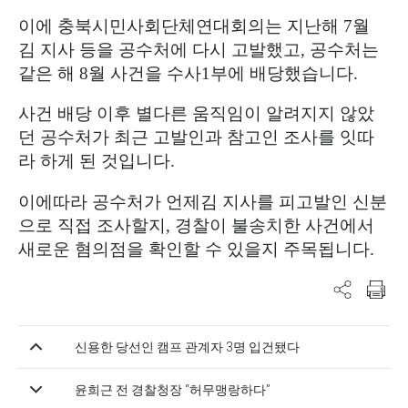
이에 충북시민사회단체연대회의는 지난해
7
월
김 지사 등을 공수처에 다시 고발했고,
공수처는
같은 해
8
월 사건을 수사
1
부에 배당했습니다
.
사건 배당 이후 별다른 움직임이 알려지지 않았
던 공수처가 최근
고발인과 참고인 조사를 잇따
라 하게 된 것입니다.
이에따라 공수처가 언제김 지사를 피고발인 신분
으로 직접 조사할지
,
경찰이 불송치한 사건에서
새로운 혐의점을 확인할 수 있을지 주목됩니다
.
신용한 당선인 캠프 관계자 3명 입건됐다
윤희근 전 경찰청장 “허무맹랑하다”