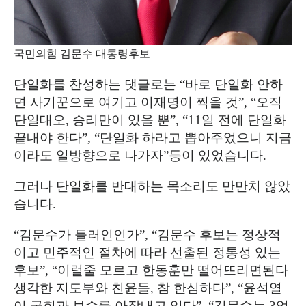
국민의힘 김문수 대통령후보
단일화를 찬성하는 댓글로는
“
바로 단일화 안하
면 사기꾼으로 여기고 이재명이 찍을 것
”, “
오직
단일대오
,
승리만이 있을 뿐
”, “11
일 전에 단일화
끝내야 한다
”, “
단일화 하라고 뽑아주었으니 지금
이라도 일방향으로 나가자
”
등이 있었습니다
.
그러나 단일화를 반대하는 목소리도 만만치 않았
습니다
.
“
김문수가 들러인인가
”, “
김문수 후보는 정상적
이고 민주적인 절차에 따라 선출된 정통성 있는
후보
”, “
이럴줄 모르고 한동훈만 떨어뜨리면된다
생각한 지도부와 친윤들
,
참 한심하다
”, “
윤석열
이 국힘과 보수를 아작내고 있다
”, “
김문수는
3
억