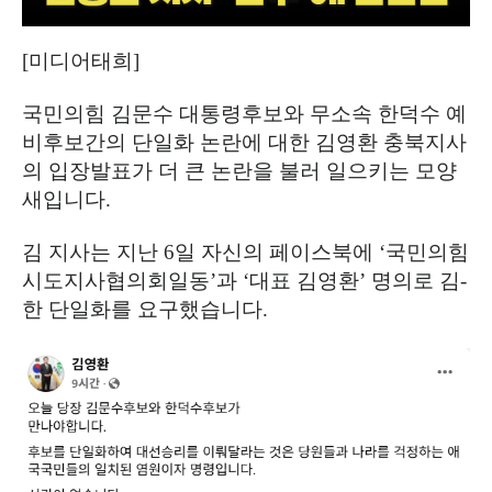
[
미디어태희
]
국민의힘 김문수 대통령후보와 무소속 한덕수 예
비후보간의 단일화 논란에 대한 김영환 충북지사
의 입장발표가 더 큰 논란을 불러 일으키는 모양
새입니다
.
김 지사는 지난
6
일 자신의 페이스북에
‘
국민의힘
시도지사협의회일동
’
과
‘
대표 김영환
’
명의로 김
-
한 단일화를 요구했습니다
.