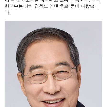
한덕수는 당비 천원도 안낸 후보
”
등이 나왔습니
다
.