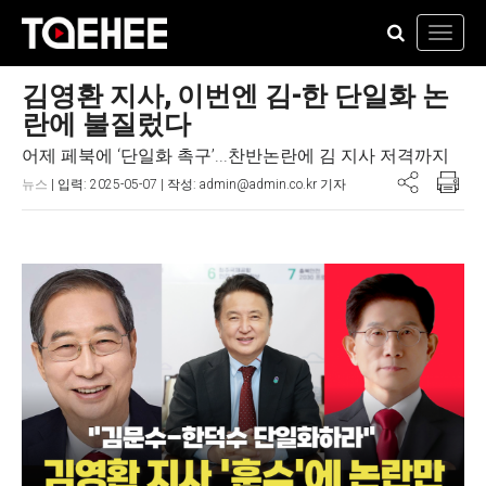
Toggl
navig
김영환 지사, 이번엔 김-한 단일화 논
란에 불질렀다
어제 페북에 ‘단일화 촉구’...찬반논란에 김 지사 저격까지
뉴스
| 입력: 2025-05-07 | 작성: admin@admin.co.kr 기자