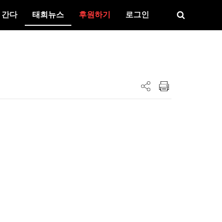
 간다
태희뉴스
후원하기
로그인