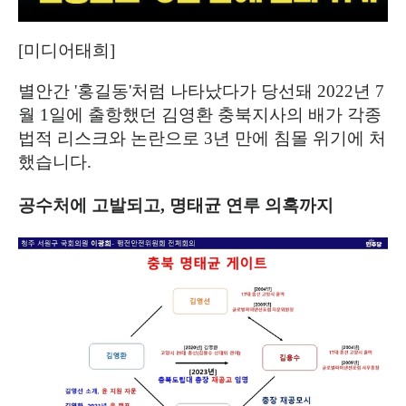
[미디어태희]
별안간 '홍길동'처럼 나타났다가 당선돼
2022
년
7
월
1
일에 출항했던 김영환 충북지사의 배가 각종
법적 리스크와 논란으로
3
년 만에 침몰 위기에 처
했습니다
.
공수처에 고발되고
,
명태균 연루 의혹까지