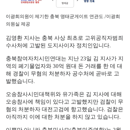
이광희의원이 제기한 충북 명태균게이트 연관도./이광희
의원실 제공
김영환 지사는 충북 사상 최초로 고위공직자범죄
수사처에 고발된 도지사이자 정치인입니다
.
충북참여자치시민연대는 지난
23
일 김 지사가 지
역의 폐기물업자와
30
억 원대 돈 거래를 한 데 대
해 경찰이 무혐의 처분하자 공수처에 곧바로 고
발했습니다
.
오송참사시민대책위와 유가족은 김 지사에 대해
오송참사에 책임이 있다고 고발했지만 검찰이 무
혐의 처분하자 대전고검에 항고했습니다
.
검찰은
아직까지 이에 대한 처분을 하지 않고 있습니다
.
이뿐만 아니라
충북민사모(충북민주연합)
는
2
월