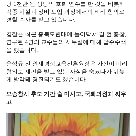
당
1
천만 원 상당의 호화 연수를 한 것을 비롯해
각종 시설과 장비 도입 과정에서의 비리 혐의로
경찰 수사를 받고 있습니다
.
경찰은 최근 충북도립대에 들이닥쳐 김 전 총장
,
연루된
4
명의 교수들의 사무실에 대해 압수수색
을 했습니다
.
윤석규 전 인재평생교육진흥원장은 자신이 비리
혐의로 재판을 받고 있는 사실을 숨겼다가 뒤늦
게 발각돼 경질되기도 했습니다
.
오송참사 추모 기간 술 마시고
,
국회의원과 싸우
고