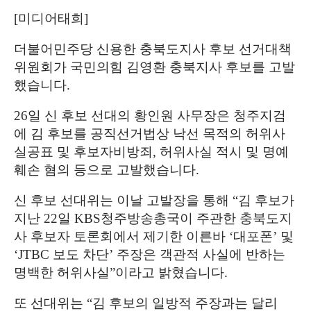
[
미디어태희
]
더불어민주당 신용한 충북도지사 후보 선거대책
위원회가 국민의힘 김영환 충북지사 후보를 고발
했습니다
.
26
일 신 후보 선대의 황인원 사무장은 청주지검
에 김 후보를 공직선거법상 낙선 목적의 허위사
실공표 및 후보자비방죄
,
허위사실 적시 및 명예
훼손 혐의 등으로 고발했습니다
.
신 후보 선대위는 이날 고발장을 통해
“
김 후보가
지난
22
일
KBS
청주방송총국이 주관한 충북도지
사 후보자 토론회에서 제기한 이른바
‘
대포폰
’
및
‘JTBC
보도 차단
’
주장은 객관적 사실에 반하는
명백한 허위사실
”
이라고 밝혔습니다
.
또 선대위는
“
김 후보의 일방적 주장과는 달리