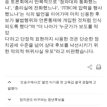
송 토론회에서 반복적으로
‘
청와대와 통화했느
냐
’, ‘
총리실에 전화했느냐
’, ‘JTBC
에 압력을 행사
했느냐
’
는 식의 발언을 이어가며 마치 신용한 후
보가 불법행위와 언론통제에 개입한 것처럼 인식
되도록 했다
”
며
“
더 나아가
'
누군가가 보도를 막
았
다
'
라고 단정적 표현까지 사용한 것은 단순한 정
치공세 수준을 넘어 상대 후보를 낙선시키기 위
한 악의적 허위사실 유포
”
라고 비판했습니다
.
‘오송수재사건’ 발언 이기용 전 교육감 결국 경찰에 고
발됐다
정치판도 바꾸려는 청년후보들