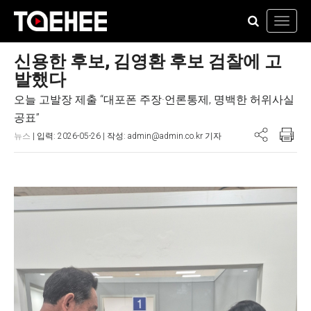
Toggl
navig
신용한 후보, 김영환 후보 검찰에 고
발했다
오늘 고발장 제출 “대포폰 주장·언론통제, 명백한 허위사실
공표”
뉴스
| 입력: 2026-05-26 | 작성: admin@admin.co.kr 기자