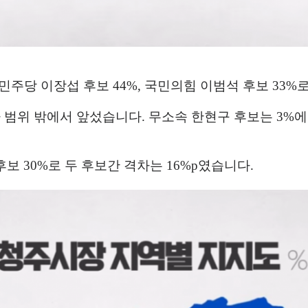
민주당 이장섭 후보
44%,
국민의힘 이범석 후보
33%
차 범위 밖에서 앞섰습니다
.
무소속 한현구 후보는
3%
에
후보
30%
로 두 후보간 격차는
16%p
였습니다
.