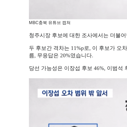
MBC충북 유튜브 캡쳐
청주시장 후보에 대한 조사에서는 더불어
두 후보간 격차는
11%p
로
,
이 후보가 오
름
,
무응답은
20%
였습니다
.
당선 가능성은 이장섭 후보
46%,
이범석 